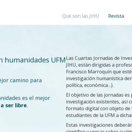
Qué son las JIHU
Revista
 en humanidades UFM
Las Cuartas Jornadas de Inve
JIHU, están dirigidas a profes
Francisco Marroquín que esté
investigación humanística dent
ejor camino para
política, económica…).
El objetivo de las jornadas es
idades es el mejor
investigación existentes, así 
o
a ser libre
.
formato digital con objeto de f
estudiantes de la UFM a dicha
Estas investigaciones deberán
científico y versar sobre cualq