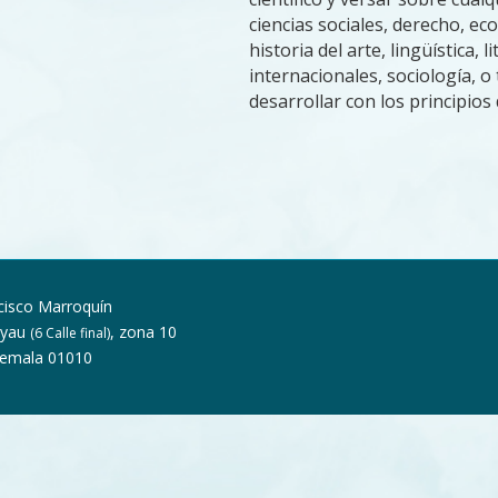
ciencias sociales, derecho, eco
historia del arte, lingüística, l
internacionales, sociología, o
desarrollar con los principios 
cisco Marroquín
Ayau
, zona 10
(6 Calle final)
temala 01010