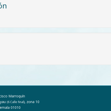
ón
cisco Marroquín
Ayau
, zona 10
(6 Calle final)
temala 01010