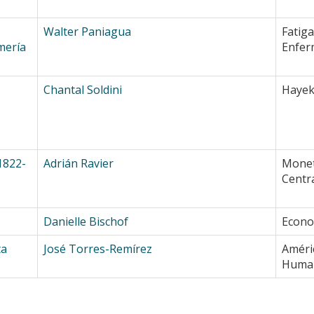
Walter Paniagua
Fatig
mería
Enfer
Chantal Soldini
Hayek,
1822-
Adrián Ravier
Monet
Centr
Danielle Bischof
Econo
ta
José Torres-Remírez
Améric
Huma